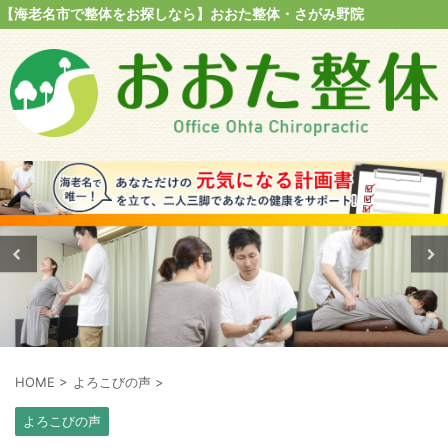
【海老名市で整体をお探しなら】おおた整体・さがみ野院
HOME
>
よろこびの声
>
よろこびの声