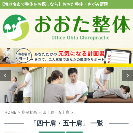
【海老名市で整体をお探しなら】おおた整体・さがみ野院
HOME
>
症例動画
>
四十肩・五十肩
>
「四十肩・五十肩」 一覧