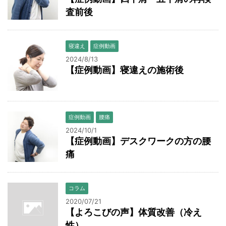
査前後
寝違え
症例動画
2024/8/13
【症例動画】寝違えの施術後
症例動画
腰痛
2024/10/1
【症例動画】デスクワークの方の腰
痛
コラム
2020/07/21
【よろこびの声】体質改善（冷え
性）